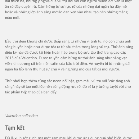
dải thiên hà, nhưng ý nghĩa của vũ trụ đối với con người muôn đời vẫn là một
ẩn số đầy quyến rũ. Cảm hứng từ sự rực rỡ của những dải ngân hà đầy mê
hoặc và những lớp ánh sáng mờ ảo đan xen vào nhau tạo nên những mảng
màu mới.
Bầu trời đêm không chỉ được thắp sáng từ những vì tinh tú, nó còn chứa ánh
sáng huyền hoặc như được tỏa ra từ sâu thẳm trong lòng vũ trụ. Thứ ánh sáng
diệu kỳ này đã được tái hiện hoàn hảo trong bộ sưu tập thời trang cao cấp
2015 của Valentino. Được truyền cảm hứng từ thứ ánh sáng như hàng vạn
viên kim cương rải trên nền satin của bầu trời đêm. Vẻ huyền bí từ những dải
ngân hà lấp lánh thu hút sự chú ý và ngưỡng mộ của tất cả mọi người.
Thử phối hợp thêm cùng sắc neon nổi bật, gam màu vũ trụ với “các tầng ánh
sáng” này sẽ tạo một lớp nền sống động rực rỡ, đó sẽ là ý tưởng tuyệt vời cho
tác phẩm tiếp theo của bạn đấy.
Valentino collection
Tạm kết
Dù là xu hướng, nhưng một gam màu khi được ứng dụng quá phổ biến, được