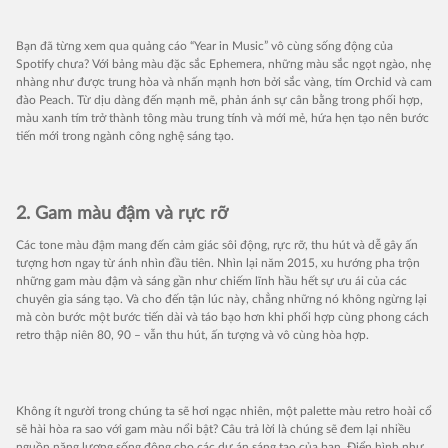
Bạn đã từng xem qua quảng cáo “Year in Music” vô cùng sống động của
Spotify chưa? Với bảng màu đặc sắc Ephemera, những màu sắc ngọt ngào, nhẹ
nhàng như được trung hòa và nhấn mạnh hơn bởi sắc vàng, tím Orchid và cam
đào Peach. Từ dịu dàng đến mạnh mẽ, phản ánh sự cân bằng trong phối hợp,
màu xanh tím trở thành tông màu trung tính và mới mẻ, hứa hẹn tạo nên bước
tiến mới trong ngành công nghệ sáng tạo.
2. Gam màu đậm và rực rỡ
Các tone màu đậm mang đến cảm giác sôi động, rực rỡ, thu hút và dễ gây ấn
tượng hơn ngay từ ánh nhìn đầu tiên. Nhìn lại năm 2015, xu hướng pha trộn
những gam màu đậm và sáng gần như chiếm lĩnh hầu hết sự ưu ái của các
chuyên gia sáng tạo. Và cho đến tận lúc này, chẳng những nó không ngừng lại
mà còn bước một bước tiến dài và táo bạo hơn khi phối hợp cùng phong cách
retro thập niên 80, 90 – vẫn thu hút, ấn tượng và vô cùng hòa hợp.
Không ít người trong chúng ta sẽ hơi ngạc nhiên, một palette màu retro hoài cổ
sẽ hài hòa ra sao với gam màu nổi bật? Câu trả lời là chúng sẽ đem lại nhiều
nguồn năng lượng sống động cho các dự án sáng tạo của bạn. Điển hình như