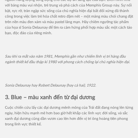
với bảng màu vui nhộn, trẻ trung và phá cách của Memphis Group này. Sự nổi
bật, rực rỡ, tràn ngập sức sống của chủ nghĩa hiện đại bất đối xứng đã thành
công trong việc làm trẻ hóa chất retro đậm nét – một mảng màu chói chang đặt
trên nền màu đen xám và màu pastel lãng mạn. Hãy chiêm ngưỡng tác phẩm
của họa sĩ Sonia Delaunay để tìm ra cảm hứng phối hợp màu sắc một cách táo
bạo, độc đáo của riêng mình.
Sau khi ra mắt vào năm 1981, Memphis gần như chiếm lĩnh vị trí hàng đầu
ngành thiết kế đầu thập kỉ 1980 với phong cách chống lại chủ nghĩa hiện đại.
Sonia Delaunay hay Robert Delaunay (hay cả hai), 1922.
3. Blue – màu xanh đến từ đại dương
Cuộc chiến cứu lấy các đại dương mênh mông của Trái đất đang nóng lên từng
ngày, hiện hữu mạnh mẽ hơn bao giờ hết khắp các lĩnh vực đời sống, và sắc
xanh đại dương cũng dần vươn cao lên hơn đến vị trí ông hoàng tiên phong
trong lĩnh vực thiết kế.