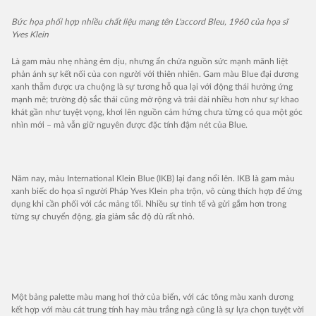
Bức họa phối hợp nhiều chất liệu mang tên L'accord Bleu, 1960 của họa sĩ
Yves Klein
Là gam màu nhẹ nhàng êm dịu, nhưng ẩn chứa nguồn sức mạnh mãnh liệt
phản ánh sự kết nối của con người với thiên nhiên. Gam màu Blue đại dương
xanh thẫm được ưa chuộng là sự tương hỗ qua lại với động thái hưởng ứng
mạnh mẽ; trường độ sắc thái cũng mở rộng và trải dài nhiều hơn như sự khao
khát gần như tuyệt vọng, khơi lên nguồn cảm hứng chưa từng có qua một góc
nhìn mới – mà vẫn giữ nguyên được đặc tính đậm nét của Blue.
Năm nay, màu International Klein Blue (IKB) lại đang nổi lên. IKB là gam màu
xanh biếc do họa sĩ người Pháp Yves Klein pha trộn, vô cùng thích hợp để ứng
dụng khi cần phối với các mảng tối. Nhiều sự tinh tế và gửi gắm hơn trong
từng sự chuyển động, gia giảm sắc độ dù rất nhỏ.
Một bảng palette màu mang hơi thở của biển, với các tông màu xanh dương
kết hợp với màu cát trung tính hay màu trắng ngà cũng là sự lựa chọn tuyệt vời