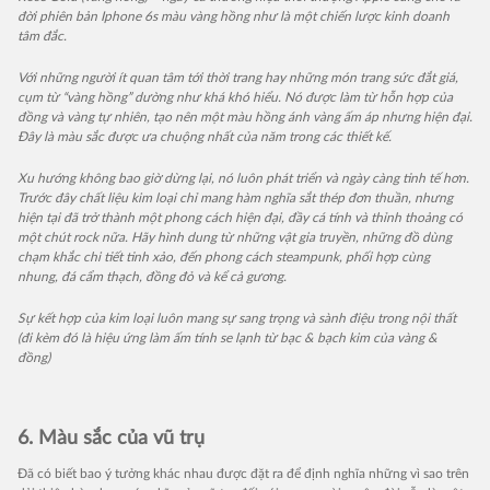
đời phiên bản Iphone 6s màu vàng hồng như là một chiến lược kinh doanh
tâm đắc.
Với những người ít quan tâm tới thời trang hay những món trang sức đắt giá,
cụm từ “vàng hồng” dường như khá khó hiểu. Nó được làm từ hỗn hợp của
đồng và vàng tự nhiên, tạo nên một màu hồng ánh vàng ấm áp nhưng hiện đại.
Đây là màu sắc được ưa chuộng nhất của năm trong các thiết kế.
Xu hướng không bao giờ dừng lại, nó luôn phát triển và ngày càng tinh tế hơn.
Trước đây chất liệu kim loại chỉ mang hàm nghĩa sắt thép đơn thuần, nhưng
hiện tại đã trở thành một phong cách hiện đại, đầy cá tính và thỉnh thoảng có
một chút rock nữa. Hãy hình dung từ những vật gia truyền, những đồ dùng
chạm khắc chi tiết tinh xảo, đến phong cách steampunk, phối hợp cùng
nhung, đá cẩm thạch, đồng đỏ và kể cả gương.
Sự kết hợp của kim loại luôn mang sự sang trọng và sành điệu trong nội thất
(đi kèm đó là hiệu ứng làm ấm tính se lạnh từ bạc & bạch kim của vàng &
đồng)
6. Màu sắc của vũ trụ
Đã có biết bao ý tưởng khác nhau được đặt ra để định nghĩa những vì sao trên