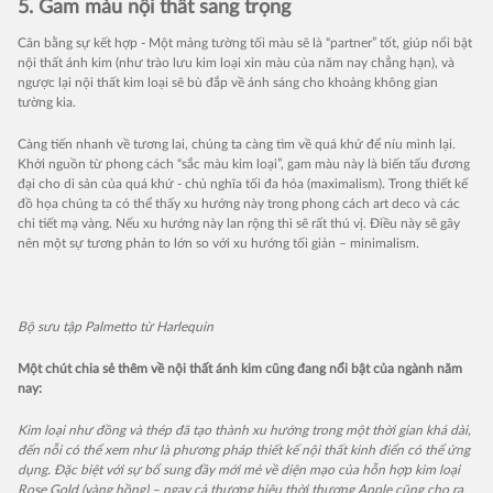
5. Gam màu nội thất sang trọng
Cân bằng sự kết hợp - Một mảng tường tối màu sẽ là “partner” tốt, giúp nổi bật
nội thất ánh kim (như trào lưu kim loại xỉn màu của năm nay chẳng hạn), và
ngược lại nội thất kim loại sẽ bù đắp về ánh sáng cho khoảng không gian
tường kia.
Càng tiến nhanh về tương lai, chúng ta càng tìm về quá khứ để níu mình lại.
Khởi nguồn từ phong cách “sắc màu kim loại”, gam màu này là biến tấu đương
đại cho di sản của quá khứ - chủ nghĩa tối đa hóa (maximalism). Trong thiết kế
đồ họa chúng ta có thể thấy xu hướng này trong phong cách art deco và các
chi tiết mạ vàng. Nếu xu hướng này lan rộng thì sẽ rất thú vị. Điều này sẽ gây
nên một sự tương phản to lớn so với xu hướng tối giản – minimalism.
Bộ sưu tập Palmetto từ Harlequin
Một chút chia sẻ thêm về nội thất ánh kim cũng đang nổi bật của ngành năm
nay:
Kim loại như đồng và thép đã tạo thành xu hướng trong một thời gian khá dài,
đến nỗi có thể xem như là phương pháp thiết kế nội thất kinh điển có thể ứng
dụng. Đặc biệt với sự bổ sung đầy mới mẻ về diện mạo của hỗn hợp kim loại
Rose Gold (vàng hồng) – ngay cả thương hiệu thời thượng Apple cũng cho ra