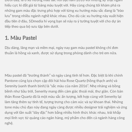
hiểu cực kì đắt giá từ bảng màu tuyệt vời. Hãy cùng chúng tôi khám phá ra
những gam màu đặc trưng phù hợp với từng xu hướng màu sắc đang là “trào
lưu” trong nhiều ngành nghề khác nhau. Cho dù các xu hướng này xuất hiện
đầu tiên ở đâu, SDmedia hi vọng bạn sẽ nảy ra ý tưởng tuyệt vời cho dự án
tiếp theo qua bộ sưu tập bên dưới.
1. Màu Pastel
Dịu dàng, lãng mạn và mềm mại, ngày nay gam màu pastel không chỉ đơn
thuần là hồng và xanh, được sử dụng trong phòng dành cho trẻ em nữa.
Màu pastel đã “trưởng thành” và ngày càng tinh tế hơn. Đặc biệt là khi chính
Pantone cũng lựa chọn cặp đôi hài hòa Rose Quartz (hồng thạch anh) và
Serenity (xanh thanh bình) là “sắc màu của năm 2016”. Nhẹ nhàng và bồng
bềnh như bầu trời, Senerity mang đến cảm giác thoải mái, thư giãn. Còn bản
thân Rose Quartz đã là một màu sắc ấn tượng, kết hợp cùng với Senerity lại
làm tăng thêm sự tinh tế, tượng trưng cho cảm xúc và sự khoan thai. Những
tone màu chủ đạo này đang ngày càng được nhiều designer trải nghiệm và ứng
dụng với tần suất “dày đặc” hơn bằng nhiều hình thức khác nhau, trải khắp
mọi lĩnh vực từ quảng cáo ngân hàng, mỹ phẩm cho đến cả ngành hàng công
nghệ.