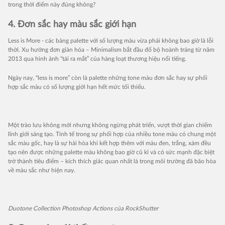
trong thời điểm này đúng không?
4. Đơn sắc hay màu sắc giới hạn
Less is More - các bảng palette với số lượng màu vừa phải không bao giờ là lỗi
thời. Xu hướng đơn giản hóa – Minimalism bắt đầu đổ bộ hoành tráng từ năm
2013 qua hình ảnh “tái ra mắt” của hàng loạt thương hiệu nổi tiếng.
Ngày nay, “less is more” còn là palette những tone màu đơn sắc hay sự phối
hợp sắc màu có số lượng giới hạn hết mức tối thiểu.
Một trào lưu không mới nhưng không ngừng phát triển, vượt thời gian chiếm
lĩnh giới sáng tạo. Tinh tế trong sự phối hợp của nhiều tone màu có chung một
sắc màu gốc, hay là sự hài hòa khi kết hợp thêm với màu đen, trắng, xám đều
tạo nên được những palette màu không bao giờ cũ kĩ và có sức mạnh đặc biệt
trở thành tiêu điểm – kích thích giác quan nhất là trong môi trường đã bão hòa
về màu sắc như hiện nay.
Duotone Collection Photoshop Actions của RockShutter